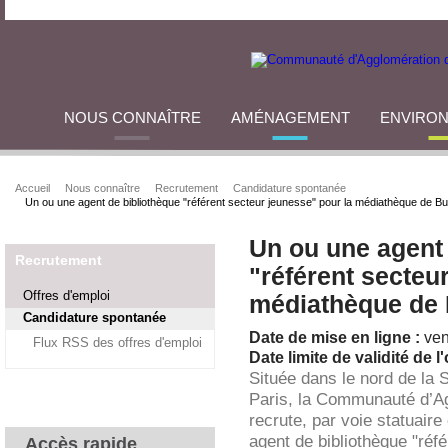
NOUS CONNAÎTRE
AMÉNAGEMENT
ENVIRO
Accueil
Nous connaître
Recrutement
Candidature spontanée
Un ou une agent de bibliothèque "référent secteur jeunesse" pour la médiathèque de 
Un ou une agent 
Recrutement
"référent secteu
Offres d'emploi
médiathèque de 
Candidature spontanée
Date de mise en ligne :
ven
Flux RSS des offres d'emploi
Date limite de validité de l'
Située dans le nord de la 
Paris, la Communauté d’A
recrute, par voie statuaire
agent de bibliothèque "réf
Accès rapide