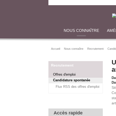
NOUS CONNAÎTRE
AMÉ
Accueil
Nous connaître
Recrutement
Candid
U
Recrutement
a
Offres d'emploi
Da
Candidature spontanée
Dat
Flux RSS des offres d'emploi
Si
Co
st
ar
Accès rapide