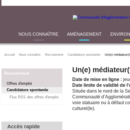
NOUS CONNAÎTRE
AMÉNAGEMENT
ENVIRO
Accueil
Nous connaître
Recrutement
Candidature spontanée
Un(e) médiateur(tr
Un(e) médiateur(t
Recrutement
Date de mise en ligne :
jeu
Offres d'emploi
Date limite de validité de l'
Candidature spontanée
Située dans le nord de la Se
Communauté d’Agglomération
Flux RSS des offres d'emploi
voie statuaire ou à défaut co
culturel(le).
Accès rapide