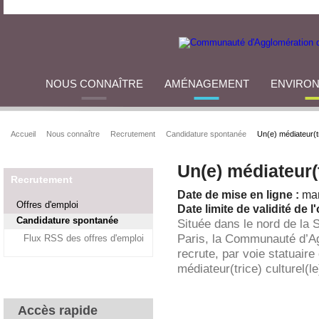
NOUS CONNAÎTRE
AMÉNAGEMENT
ENVIRO
Accueil
Nous connaître
Recrutement
Candidature spontanée
Un(e) médiateur(tr
Un(e) médiateur(t
Recrutement
Date de mise en ligne :
mar
Offres d'emploi
Date limite de validité de l'
Candidature spontanée
Située dans le nord de la 
Paris, la Communauté d’A
Flux RSS des offres d'emploi
recrute, par voie statuaire
médiateur(trice) culturel(le
Accès rapide