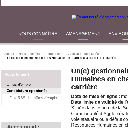
NOUS CONNAÎTRE
AMÉNAGEMENT
ENVIRO
Accueil
Nous connaître
Recrutement
Candidature spontanée
Un(e) gestionnaire Ressources Humaines en charge de la paie et de la carrière
Un(e) gestionna
Recrutement
Humaines en char
Offres d'emploi
carrière
Candidature spontanée
Date de mise en ligne :
mer
Flux RSS des offres d'emploi
Date limite de validité de l'
Située dans le nord de la Se
Communauté d’Agglomération
voie statuaire ou à défaut co
Ressources Humaines en char
Accès rapide