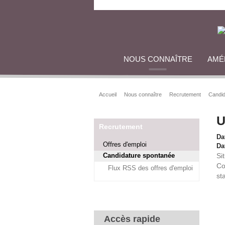
NOUS CONNAÎTRE
AMÉ
Accueil
Nous connaître
Recrutement
Candid
U
Recrutement
Da
Offres d'emploi
Dat
Candidature spontanée
Si
Co
Flux RSS des offres d'emploi
st
Accès rapide