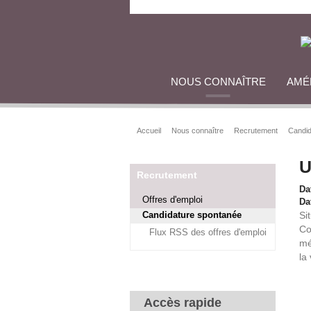
NOUS CONNAÎTRE
AMÉ
Accueil
Nous connaître
Recrutement
Candid
U
Recrutement
Da
Offres d'emploi
Dat
Candidature spontanée
Si
Co
Flux RSS des offres d'emploi
mé
la 
Accès rapide