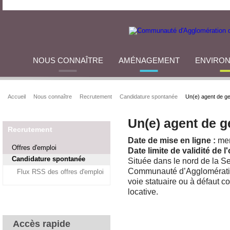
NOUS CONNAÎTRE
AMÉNAGEMENT
ENVIRO
Accueil
Nous connaître
Recrutement
Candidature spontanée
Un(e) agent de ge
Un(e) agent de g
Recrutement
Date de mise en ligne :
mer
Offres d'emploi
Date limite de validité de l'
Candidature spontanée
Située dans le nord de la Se
Communauté d’Agglomération
Flux RSS des offres d'emploi
voie statuaire ou à défaut c
locative.
Accès rapide