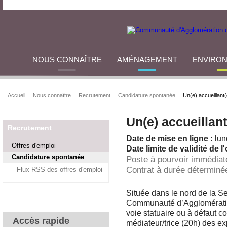
NOUS CONNAÎTRE
AMÉNAGEMENT
ENVIRO
Accueil
Nous connaître
Recrutement
Candidature spontanée
Un(e) accueillant(
Un(e) accueillant
Recrutement
Date de mise en ligne :
lun
Offres d'emploi
Date limite de validité de l'
Candidature spontanée
Poste à pourvoir immédia
Contrat à durée déterminée
Flux RSS des offres d'emploi
Située dans le nord de la Se
Communauté d’Agglomération
voie statuaire ou à défaut co
Accès rapide
médiateur/trice (20h) des ex