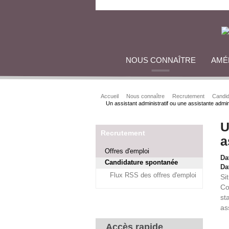
NOUS CONNAÎTRE
AMÉ
Accueil
Nous connaître
Recrutement
Candid
Un assistant administratif ou une assistante admin
U
Recrutement
a
Offres d'emploi
Da
Candidature spontanée
Dat
Flux RSS des offres d'emploi
Si
Co
st
as
Accès rapide