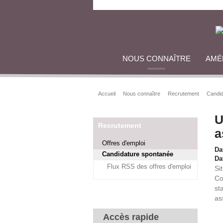
NOUS CONNAÎTRE
AMÉ
Accueil
Nous connaître
Recrutement
Candid
U
Recrutement
a
Offres d'emploi
Da
Candidature spontanée
Dat
Flux RSS des offres d'emploi
Si
Co
st
as
Accès rapide