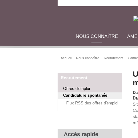
NOUS CONNAÎTRE
AMÉ
Accueil
Nous connaître
Recrutement
Candid
U
Recrutement
m
Offres d'emploi
Da
Candidature spontanée
Dat
Flux RSS des offres d'emploi
Si
Co
st
mé
Accès rapide