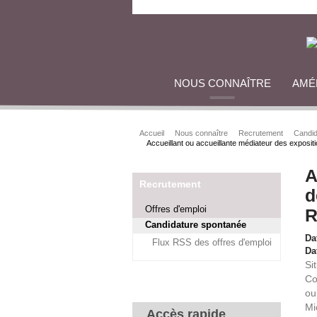
NOUS CONNAÎTRE
AMÉ
Accueil
Nous connaître
Recrutement
Candid
Accueillant ou accueillante médiateur des expositi
A
Recrutement
d
Offres d'emploi
R
Candidature spontanée
Da
Flux RSS des offres d'emploi
Dat
Si
Co
ou
Mi
Accès rapide