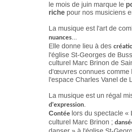
le mois de juin marque le
p
riche
pour nos musiciens e
La musique est l'art de co
...
nuances
Elle donne lieu à des
créati
l'église St-Georges de Buss
culturel Marc Brinon de Sain
d'œuvres connues comme l'o
l'espace Charles Vanel de 
La musique est un régal mi
.
d'expression
C
lors du spectacle «
ontée
culturel Marc Brinon ;
dans
danser » à l'église St-Geor