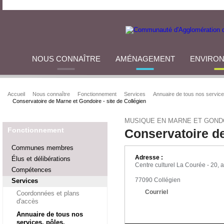
NOUS CONNAÎTRE
AMÉNAGEMENT
ENVIRO
Accueil
Nous connaître
Fonctionnement
Services
Annuaire de tous nos service
Conservatoire de Marne et Gondoire - site de Collégien
MUSIQUE EN MARNE ET GOND
Fonctionnement
Conservatoire de
Communes membres
Adresse :
Élus et délibérations
Centre culturel La Courée - 20, 
Compétences
77090 Collégien
Services
Courriel
Coordonnées et plans
d'accès
Annuaire de tous nos
services, pôles,