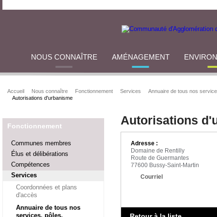
NOUS CONNAÎTRE
AMÉNAGEMENT
ENVIRO
Accueil
Nous connaître
Fonctionnement
Services
Annuaire de tous nos service
Autorisations d'urbanisme
Autorisations d
Fonctionnement
Communes membres
Adresse :
Domaine de Rentilly
Élus et délibérations
Route de Guermantes
Compétences
77600 Bussy-Saint-Martin
Services
Courriel
Coordonnées et plans
d'accès
Annuaire de tous nos
services, pôles,
Retour à la liste