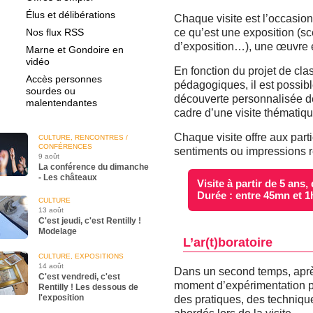
Élus et délibérations
Chaque visite est l’occasion 
Nos flux RSS
ce qu’est une exposition (s
d’exposition…), une œuvre et
Marne et Gondoire en
vidéo
En fonction du projet de cla
Accès personnes
pédagogiques, il est possi
sourdes ou
découverte personnalisée de
malentendantes
cadre d’une visite thématiq
Chaque visite offre aux part
CULTURE, RENCONTRES /
CONFÉRENCES
sentiments ou impressions r
9 août
La conférence du dimanche
- Les châteaux
Visite à partir de 5 ans
Durée : entre 45mn et 1
CULTURE
13 août
C'est jeudi, c'est Rentilly !
Modelage
L’ar(t)boratoire
CULTURE, EXPOSITIONS
14 août
Dans un second temps, après
C'est vendredi, c'est
moment d’expérimentation p
Rentilly ! Les dessous de
l'exposition
des pratiques, des techniqu