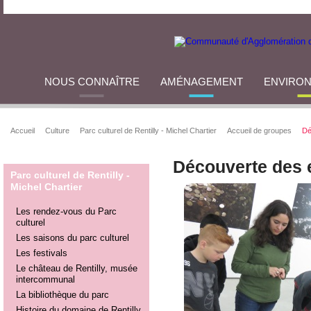
NOUS CONNAÎTRE
AMÉNAGEMENT
ENVIRO
Accueil
Culture
Parc culturel de Rentilly - Michel Chartier
Accueil de groupes
Dé
Découverte des 
Parc culturel de Rentilly -
Michel Chartier
Les rendez-vous du Parc
culturel
Les saisons du parc culturel
Les festivals
Le château de Rentilly, musée
intercommunal
La bibliothèque du parc
Histoire du domaine de Rentilly